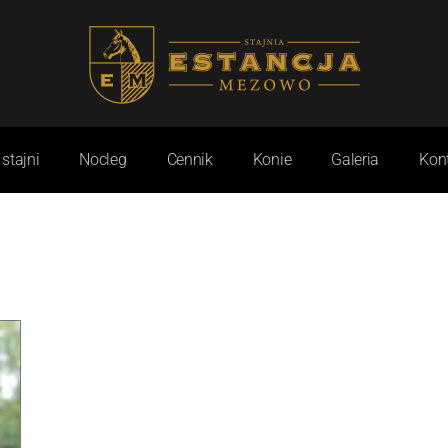
 stajni
Nocleg
Cennik
Konie
Galeria
Kon